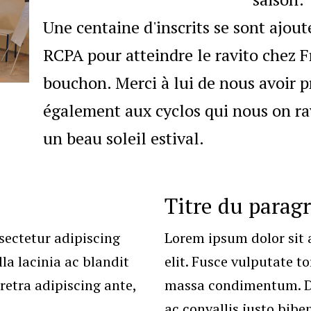
Une centaine d'inscrits se sont ajout
RCPA pour atteindre le ravito chez F
bouchon. Merci à lui de nous avoir p
également aux cyclos qui nous on rav
un beau soleil estival.
Titre du parag
sectetur adipiscing
Lorem ipsum dolor sit 
lla lacinia ac blandit
elit. Fusce vulputate to
tra adipiscing ante,
massa condimentum. Do
ac convallis justo bib