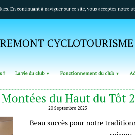
okies. En continuant à naviguer sur ce site, vous acceptez notre ut
REMONT CYCLOTOURISME E
s ?
La vie du club
Fonctionnement du club
Ad
▼
▼
 Montées du Haut du Tôt 
20 Septembre 2023
Beau succès pour notre tradition
saison: