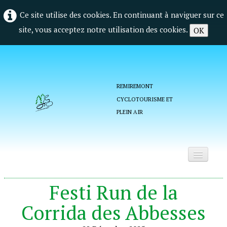
Ce site utilise des cookies. En continuant à naviguer sur ce
site, vous acceptez notre utilisation des cookies.
OK
REMIREMONT
CYCLOTOURISME ET
PLEIN AIR
Accueil
Festi Run de la
Qui sommes nous ?
Corrida des Abbesses
La vie du club
▼