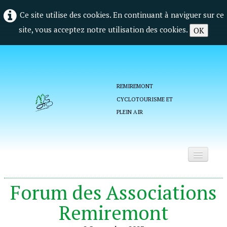
Ce site utilise des cookies. En continuant à naviguer sur ce
site, vous acceptez notre utilisation des cookies.
OK
REMIREMONT
CYCLOTOURISME ET
PLEIN AIR
Accueil
Forum des Associations
Qui sommes nous ?
Remiremont
La vie du club
▼