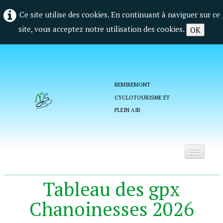
Ce site utilise des cookies. En continuant à naviguer sur ce
site, vous acceptez notre utilisation des cookies.
OK
REMIREMONT
CYCLOTOURISME ET
PLEIN AIR
Accueil
Tableau des gpx
Qui sommes nous ?
Chanoinesses 2026
La vie du club
▼