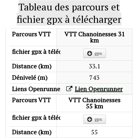
Tableau des parcours et
Fonctionnement du club
▼
fichier gpx à télécharger
Adhésion
Parcours VTT
VTT Chanoinesses 31
Adhérents
km
fichier gpx à télécharger
Calendrier
gpx
Distance (km)
33.1
Dénivelé (m)
743
Liens Openrunner
Lien Openrunner
VTT Chanoinesses
55 km
gpx
55